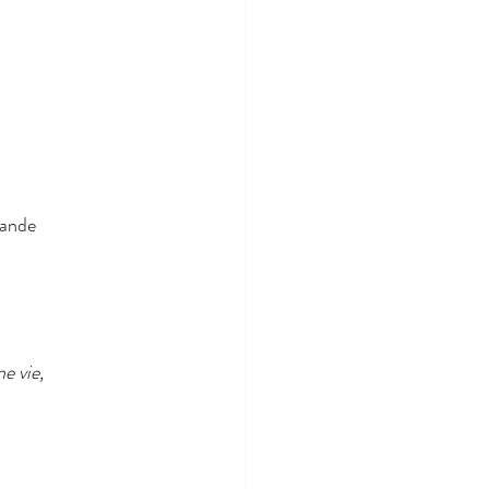
mande 
e vie, 