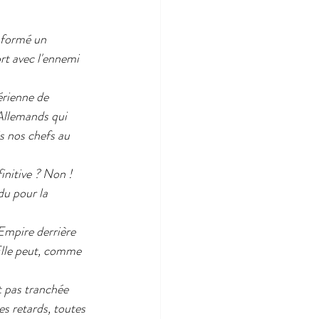
 formé un 
rt avec l'ennemi 
rienne de 
 Allemands qui 
s nos chefs au 
finitive ? Non !
du pour la 
 Empire derrière 
 Elle peut, comme 
t pas tranchée 
es retards, toutes 