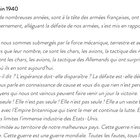
juin 1940
 de nombreuses années, sont à la tête des armées françaises, ont
nement, alléguant la défaite de nos armées, s'est mis en rappo
, nous sommes submergés par la force mécanique, terrestre et aé
s que leur nombre, ce sont les chars, les avions, la tactique des
nt les chars, les avions, la tactique des Allemands qui ont surpri
ù ils en sont aujourd’hui.
il dit ? L'espérance doit-elle disparaître ? La défaite est-elle dé
s parle en connaissance de cause et vous dis que rien n’est per
s qui nous ont vaincus peuvent faire venir un jour la victoire.
eule ! Elle n'est pas seule ! Elle n'est pas seule ! Elle a un vaste
oc avec l'Empire britannique qui tient la mer et continue la lutte.
ans limites l'immense industrie des Etats-Unis.
limitée au territoire de notre malheureux pays. Cette guerre n'es
e. Cette guerre est une guerre mondiale. Toutes les fautes, tous l