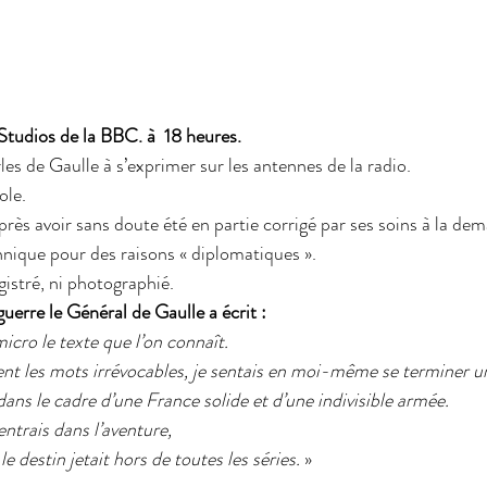
Studios de la BBC. à  18 heures.
es de Gaulle à s’exprimer sur les antennes de la radio. 
ole. 
près avoir sans doute été en partie corrigé par ses soins à la de
ique pour des raisons « diplomatiques ». 
registré, ni photographié.
erre le Général de Gaulle a écrit :
icro le texte que l’on connaît. 
nt les mots irrévocables, je sentais en moi-même se terminer un
dans le cadre d’une France solide et d’une indivisible armée.
ntrais dans l’aventure, 
estin jetait hors de toutes les séries.
 »