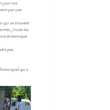
n jour nos 
enir par une 
is qui se trouvent 
rmes, j'invite les 
oire britannique 
ndra pas.
historique) qui a 