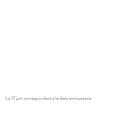
Le 17 juin correspondant à la date anniversaire 
du premier bombardement de La Loupe le 17 
Juin 1944.
Une foule nombreuse s’est rassemblée, avec 
toutes les autorités civiles et militaires, devant 
les plaques du souvenir à la Mairie. 