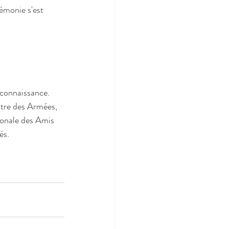
émonie s'est 
econnaissance.
stre des Armées, 
ionale des Amis 
és.