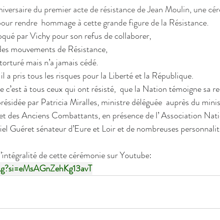
nniversaire du premier acte de résistance de Jean Moulin, une cér
our rendre  hommage à cette grande figure de la Résistance.
qué par Vichy pour son refus de collaborer, 
n des mouvements de Résistance, 
torturé mais n’a jamais cédé.
 a pris tous les risques pour la Liberté et la République.
c’est à tous ceux qui ont résisté,  que la Nation témoigne sa r
résidée par Patricia Miralles, ministre déléguée  auprès du mini
et des Anciens Combattants, en présence de l’ Association Nat
el Guéret sénateur d’Eure et Loir et de nombreuses personnalit
’intégralité de cette cérémonie sur Youtube:
Lg?si=eMsAGnZehKg13avT