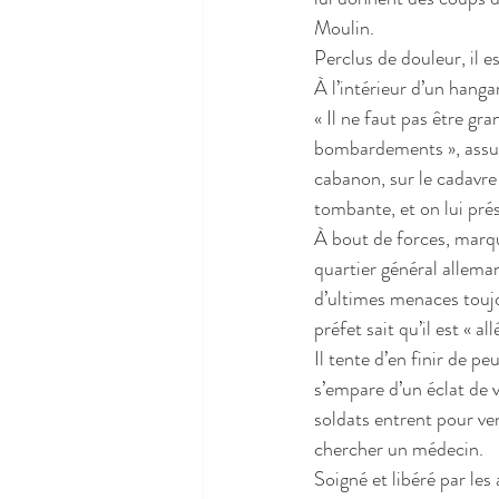
Moulin.
Perclus de douleur, il e
À l’intérieur d’un hanga
« Il ne faut pas être g
bombardements », assure
cabanon, sur le cadavre
tombante, et on lui pr
À bout de forces, marq
quartier général alleman
d’ultimes menaces toujo
préfet sait qu’il est « al
Il tente d’en finir de p
s’empare d’un éclat de v
soldats entrent pour ven
chercher un médecin.
Soigné et libéré par le