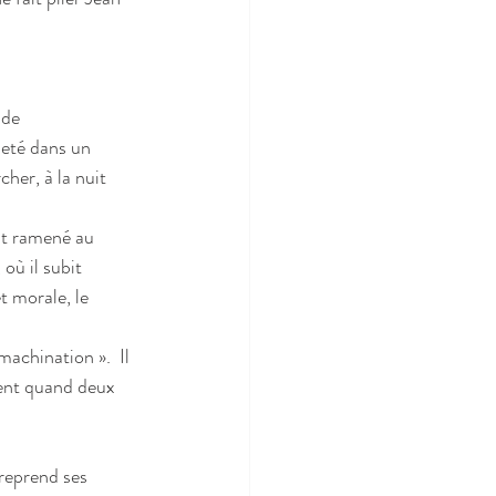
 de 
jeté dans un 
her, à la nuit 
st ramené au 
où il subit 
t morale, le
achination ».  Il 
ient quand deux 
reprend ses 