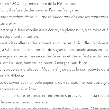
17 juin 1940, le premier acte de la Résistance.
oir, il refusa de déshonorer l’armée française.
 sont capables de tout – me faisaient dire des choses contraires 
as vrai. »
ettre que Jean Moulin avait écrite, en pleine nuit, à sa mère et à 
e stupéfiante intuition.
s autorités allemandes arrivent en Eure-et-Loir. Elles l’amènent 
, à Chartres, et le somment de signer un protocole accusant les
sénégalais d’avoir massacré des femmes et des enfants, victimes 
u-dit La Taye, hameau de Saint-Georges-sur-Eure.
physique et morale Jean Moulin n’ignore pas la combativité dont 
pour la défense
 de signer cet « ignoble papier », de « sanctionner cet outrage à
déshonorer » lui-même.
col, il persiste, proteste et réclame des preuves.           Sa réact
i le menacent avec une arme,
 poing, des coups de crosse, l’étranglent, l’insultent. Mais rien ne