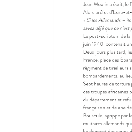
Jean Moulin a écrit, le 
Alors préfet d’Eure-et-L
« Si les Allemands – ils
savez déjà que ce n’est p
Le post-scriptum de la l
juin 1940, contenait un
Deux jours plus tard, le
France, place des Épars
régiment de tirailleurs 
bombardements, au lie
Sept heures de torture 
ces troupes africaines 
du département et refuse
française » et de « se 
Bousculé, agrippé par le 
militaires allemands qu
lui donnent des coups de