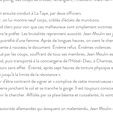
st ensuite conduit à La Taye, par deux officiers.
r, on lui montre neuf corps, criblés d’éclats de munitions.
rand clerc pour voir que ces malheureux sont simplement victimes
 le préfet. Les brutalités reprennent aussitôt. Jean Moulin est 
 putréfié d’une femme. Après de longues heures, on vient le cherc
ésente à nouveau le document. Énième refus. Énièmes violences.
ué par les coups, souffrant de tous ses membres, Jean Moulin e
d, puis transporté à la conciergerie de l’Hôtel-Dieu, à Chartres, 
urs sans effet.  Éreinté, après sept heures de torture physique e
lé jusqu’à la limite de la résistance ».
eur d’être contraint de signer et « complice de cette monstrueuse m
erre jonchant le sol et se tranche la gorge. Il est toujours consc
ir le chercher. Affolés par sa plaie béante et ruisselante, ils vont
s autorités allemandes qui évoquent un malentendu, Jean Moulin 