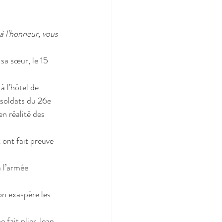
à l’honneur, vous 
sa sœur, le 15 
à l’hôtel de 
 soldats du 26e 
en réalité des
ont fait preuve 
 l’armée 
ion exaspère les 
 fait plier Jean 